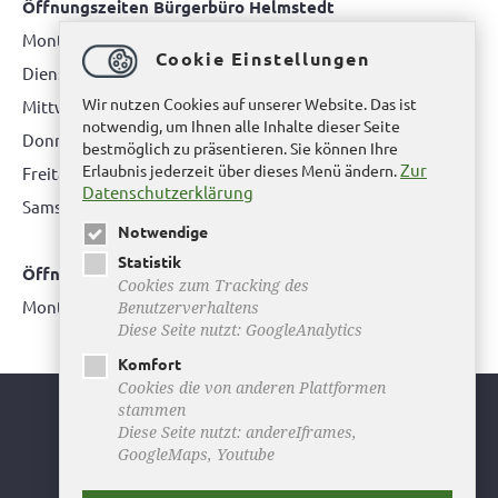
Öffnungszeiten Bürgerbüro Helmstedt
Montag: 08.00 bis 12.00 Uhr
Cookie Einstellungen
Dienstag: 08.00 bis 12.00 Uhr & 15.00 Uhr bis 17.00 Uhr
Wir nutzen Cookies auf unserer Website. Das ist
Mittwoch: nur nach Terminvereinbarung
notwendig, um Ihnen alle Inhalte dieser Seite
Donnerstag: 08.00 bis 12.00 Uhr & 14.00 Uhr bis 16.00 Uhr
bestmöglich zu präsentieren. Sie können Ihre
Zur
Erlaubnis jederzeit über dieses Menü ändern.
Freitag: nur nach Terminvereinbarung
Datenschutzerklärung
Samstag:
bitte hier klicken
Notwendige
Statistik
Öffnungszeiten Bürgerbüro Büddenstedt
Cookies zum Tracking des
Montag: 14:00 bis 16:00 Uhr
Benutzerverhaltens
Diese Seite nutzt: GoogleAnalytics
Komfort
Cookies die von anderen Plattformen
stammen
Youtube
Diese Seite nutzt: andereIframes,
GoogleMaps, Youtube
Facebook