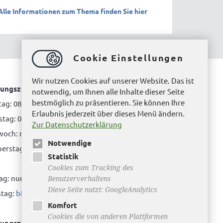
Alle Informationen zum Thema finden Sie hier
Cookie Einstellungen
Wir nutzen Cookies auf unserer Website. Das ist
ungszeiten Bürgerbüro Helmstedt
notwendig, um Ihnen alle Inhalte dieser Seite
bestmöglich zu präsentieren. Sie können Ihre
ag: 08.00 bis 12.00 Uhr
Erlaubnis jederzeit über dieses Menü ändern.
tag: 08.00 bis 12.00 Uhr & 15.00 Uhr bis 17.00 Uhr
Zur Datenschutzerklärung
woch: nur nach Terminvereinbarung
Notwendige
rstag: 08.00 bis 12.00 Uhr & 14.00 Uhr bis 16.00
Statistik
Cookies zum Tracking des
tag: nur nach Terminvereinbarung
Benutzerverhaltens
Diese Seite nutzt: GoogleAnalytics
tag:
bitte hier klicken
Komfort
Cookies die von anderen Plattformen