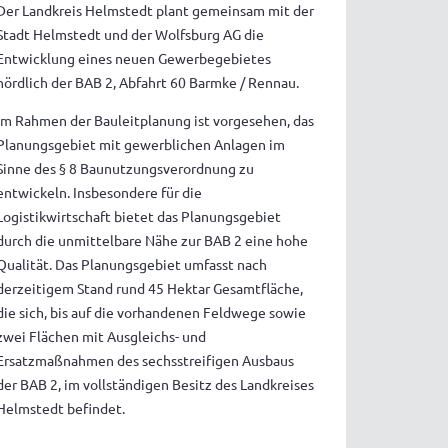
Der Landkreis Helmstedt plant gemeinsam mit der
Stadt Helmstedt und der Wolfsburg AG die
Entwicklung eines neuen Gewerbegebietes
nördlich der BAB 2, Abfahrt 60 Barmke / Rennau.
Im Rahmen der Bauleitplanung ist vorgesehen, das
Planungsgebiet mit gewerblichen Anlagen im
Sinne des § 8 Baunutzungsverordnung zu
entwickeln. Insbesondere für die
Logistikwirtschaft bietet das Planungsgebiet
durch die unmittelbare Nähe zur BAB 2 eine hohe
Qualität. Das Planungsgebiet umfasst nach
derzeitigem Stand rund 45 Hektar Gesamtfläche,
die sich, bis auf die vorhandenen Feldwege sowie
zwei Flächen mit Ausgleichs- und
Ersatzmaßnahmen des sechsstreifigen Ausbaus
der BAB 2, im vollständigen Besitz des Landkreises
Helmstedt befindet.