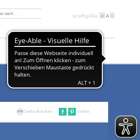
+
A
-
Schriftgröße
Wirtschaft &
Tourismus &
Bauen
Kultur
Seite drucken
teilen