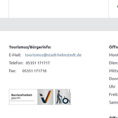
Tourismus/Bürgerinfo:
Öffn
E-Mail:
tourismus@stadt-helmstedt.de
Mont
Telefon: 05351 171717
Diens
Fax: 05351 171718
Mitt
Donne
Uhr
Frei
Sams