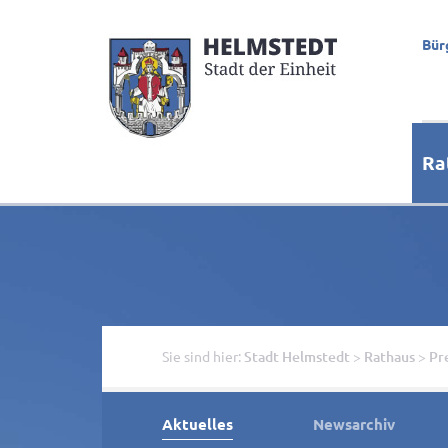
Bür
Ra
Sie sind hier:
Stadt Helmstedt
>
Rathaus
>
Pr
Aktuelles
Newsarchiv