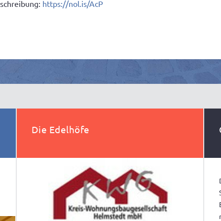
eschreibung:
https://nol.is/AcP
Die Edelhöfe