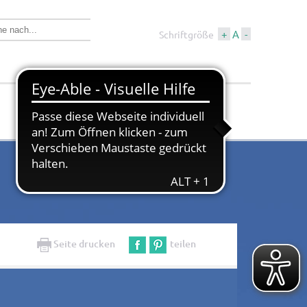
+
A
-
Schriftgröße
Wirtschaft &
Tourismus &
Bauen
Kultur
Seite drucken
teilen