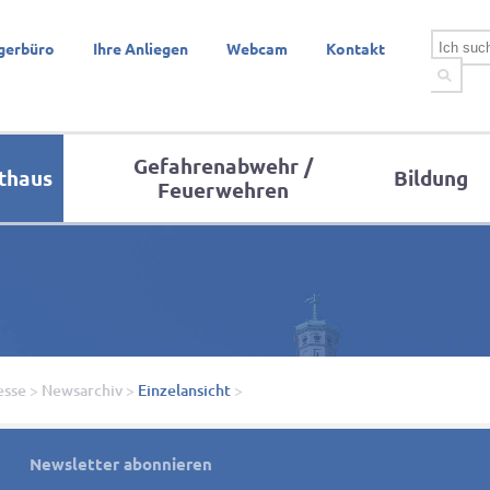
gerbüro
Ihre Anliegen
Webcam
Kontakt
Gefahrenabwehr /
thaus
Bildung
Feuerwehren
esse
>
Newsarchiv
>
Einzelansicht
>
Newsletter abonnieren