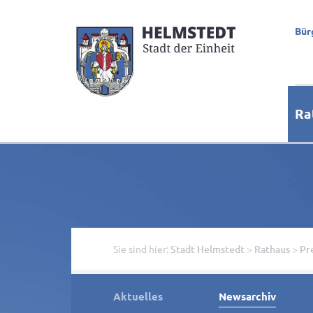
Bür
Ra
Sie sind hier:
Stadt Helmstedt
>
Rathaus
>
Pr
Aktuelles
Newsarchiv