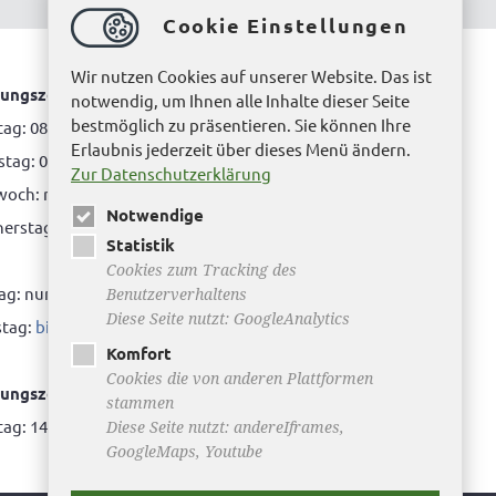
Cookie Einstellungen
Wir nutzen Cookies auf unserer Website. Das ist
ungszeiten Bürgerbüro Helmstedt
notwendig, um Ihnen alle Inhalte dieser Seite
bestmöglich zu präsentieren. Sie können Ihre
ag: 08.00 bis 12.00 Uhr
Erlaubnis jederzeit über dieses Menü ändern.
tag: 08.00 bis 12.00 Uhr & 15.00 Uhr bis 17.00 Uhr
Zur Datenschutzerklärung
woch: nur nach Terminvereinbarung
Notwendige
rstag: 08.00 bis 12.00 Uhr & 14.00 Uhr bis 16.00
Statistik
Cookies zum Tracking des
tag: nur nach Terminvereinbarung
Benutzerverhaltens
Diese Seite nutzt: GoogleAnalytics
tag:
bitte hier klicken
Komfort
Cookies die von anderen Plattformen
ungszeiten Bürgerbüro Büddenstedt
stammen
ag: 14:00 bis 16:00 Uhr
Diese Seite nutzt: andereIframes,
GoogleMaps, Youtube