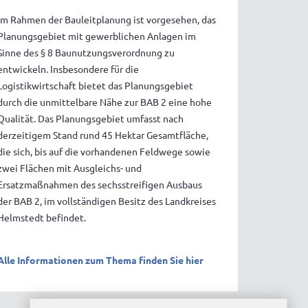
Im Rahmen der Bauleitplanung ist vorgesehen, das
Planungsgebiet mit gewerblichen Anlagen im
Sinne des § 8 Baunutzungsverordnung zu
entwickeln. Insbesondere für die
Logistikwirtschaft bietet das Planungsgebiet
durch die unmittelbare Nähe zur BAB 2 eine hohe
Qualität. Das Planungsgebiet umfasst nach
derzeitigem Stand rund 45 Hektar Gesamtfläche,
die sich, bis auf die vorhandenen Feldwege sowie
zwei Flächen mit Ausgleichs- und
Ersatzmaßnahmen des sechsstreifigen Ausbaus
der BAB 2, im vollständigen Besitz des Landkreises
Helmstedt befindet.
Alle Informationen zum Thema finden Sie hier