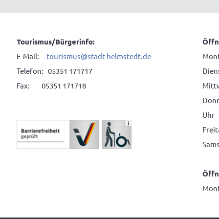
Tourismus/Bürgerinfo:
Öffn
E-Mail:
tourismus@stadt-helmstedt.de
Mont
Telefon: 05351 171717
Diens
Fax: 05351 171718
Mitt
Donne
Uhr
Frei
Sams
Öffn
Mont