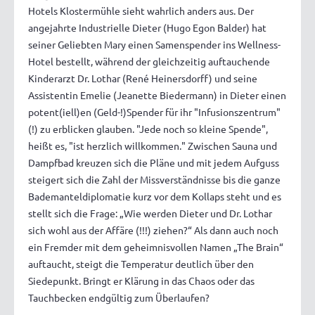
Hotels Klostermühle sieht wahrlich anders aus. Der
angejahrte Industrielle Dieter (Hugo Egon Balder) hat
seiner Geliebten Mary einen Samenspender ins Wellness-
Hotel bestellt, während der gleichzeitig auftauchende
Kinderarzt Dr. Lothar (René Heinersdorff) und seine
Assistentin Emelie (Jeanette Biedermann) in Dieter einen
potent(iell)en (Geld-!)Spender für ihr "Infusionszentrum"
(!) zu erblicken glauben. "Jede noch so kleine Spende",
heißt es, "ist herzlich willkommen." Zwischen Sauna und
Dampfbad kreuzen sich die Pläne und mit jedem Aufguss
steigert sich die Zahl der Missverständnisse bis die ganze
Bademanteldiplomatie kurz vor dem Kollaps steht und es
stellt sich die Frage: „Wie werden Dieter und Dr. Lothar
sich wohl aus der Affäre (!!!) ziehen?“ Als dann auch noch
ein Fremder mit dem geheimnisvollen Namen „The Brain“
auftaucht, steigt die Temperatur deutlich über den
Siedepunkt. Bringt er Klärung in das Chaos oder das
Tauchbecken endgültig zum Überlaufen?