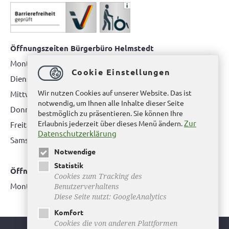
Öffnungszeiten Bürgerbüro Helmstedt
Montag: 08.00 bis 12.00 Uhr
Cookie Einstellungen
Dienstag: 08.00 bis 12.00 Uhr & 15.00 Uhr bis 17.00 Uhr
Wir nutzen Cookies auf unserer Website. Das ist
Mittwoch: nur nach Terminvereinbarung
notwendig, um Ihnen alle Inhalte dieser Seite
Donnerstag: 08.00 bis 12.00 Uhr & 14.00 Uhr bis 16.00 Uhr
bestmöglich zu präsentieren. Sie können Ihre
Zur
Erlaubnis jederzeit über dieses Menü ändern.
Freitag: nur nach Terminvereinbarung
Datenschutzerklärung
Samstag:
bitte hier klicken
Notwendige
Statistik
Öffnungszeiten Bürgerbüro Büddenstedt
Cookies zum Tracking des
Montag: 14:00 bis 16:00 Uhr
Benutzerverhaltens
Diese Seite nutzt: GoogleAnalytics
Komfort
Cookies die von anderen Plattformen