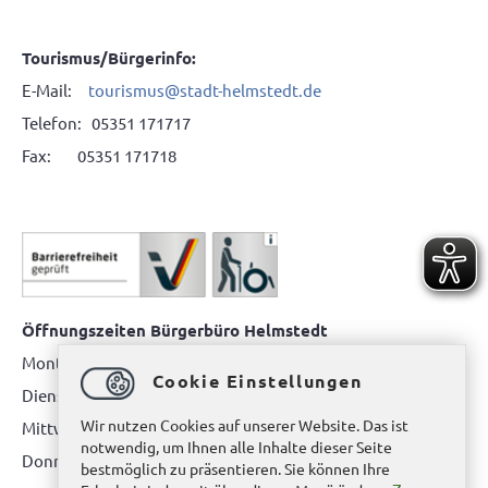
Tourismus/Bürgerinfo:
E-Mail:
tourismus@stadt-helmstedt.de
Telefon: 05351 171717
Fax: 05351 171718
Öffnungszeiten Bürgerbüro Helmstedt
Montag: 08.00 bis 12.00 Uhr
Cookie Einstellungen
Dienstag: 08.00 bis 12.00 Uhr & 15.00 Uhr bis 17.00 Uhr
Wir nutzen Cookies auf unserer Website. Das ist
Mittwoch: nur nach Terminvereinbarung
notwendig, um Ihnen alle Inhalte dieser Seite
Donnerstag: 08.00 bis 12.00 Uhr & 14.00 Uhr bis 16.00 Uhr
bestmöglich zu präsentieren. Sie können Ihre