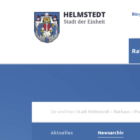
Bür
Ra
Sie sind hier:
Stadt Helmstedt
>
Rathaus
>
Pr
Aktuelles
Newsarchiv