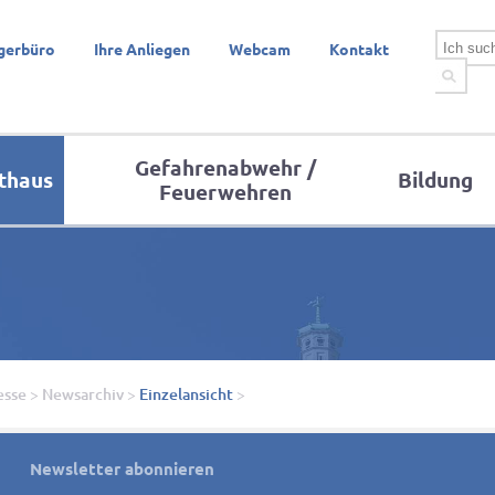
gerbüro
Ihre Anliegen
Webcam
Kontakt
Gefahrenabwehr /
thaus
Bildung
Feuerwehren
esse
>
Newsarchiv
>
Einzelansicht
>
Newsletter abonnieren