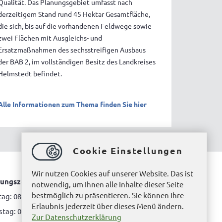
Qualität. Das Planungsgebiet umfasst nach
derzeitigem Stand rund 45 Hektar Gesamtfläche,
die sich, bis auf die vorhandenen Feldwege sowie
zwei Flächen mit Ausgleichs- und
Ersatzmaßnahmen des sechsstreifigen Ausbaus
der BAB 2, im vollständigen Besitz des Landkreises
Helmstedt befindet.
Alle Informationen zum Thema finden Sie hier
Cookie Einstellungen
Wir nutzen Cookies auf unserer Website. Das ist
ungszeiten Bürgerbüro Helmstedt
notwendig, um Ihnen alle Inhalte dieser Seite
bestmöglich zu präsentieren. Sie können Ihre
ag: 08.00 bis 12.00 Uhr
Erlaubnis jederzeit über dieses Menü ändern.
tag: 08.00 bis 12.00 Uhr & 15.00 Uhr bis 17.00 Uhr
Zur Datenschutzerklärung