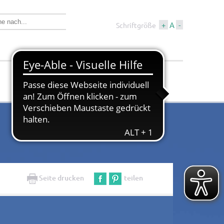
+
A
-
Schriftgröße
Wirtschaft &
Tourismus &
Bauen
Kultur
Seite drucken
teilen