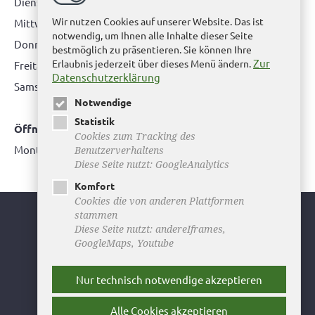
Dienstag: 08.00 bis 12.00 Uhr & 15.00 Uhr bis 17.00 Uhr
Wir nutzen Cookies auf unserer Website. Das ist
Mittwoch: nur nach Terminvereinbarung
notwendig, um Ihnen alle Inhalte dieser Seite
Donnerstag: 08.00 bis 12.00 Uhr & 14.00 Uhr bis 16.00 Uhr
bestmöglich zu präsentieren. Sie können Ihre
Zur
Erlaubnis jederzeit über dieses Menü ändern.
Freitag: nur nach Terminvereinbarung
Datenschutzerklärung
Samstag:
bitte hier klicken
Notwendige
Statistik
Öffnungszeiten Bürgerbüro Büddenstedt
Cookies zum Tracking des
Montag: 14:00 bis 16:00 Uhr
Benutzerverhaltens
Diese Seite nutzt: GoogleAnalytics
Komfort
Cookies die von anderen Plattformen
stammen
Youtube
Diese Seite nutzt: andereIframes,
GoogleMaps, Youtube
Facebook
Instagram
Nur technisch notwendige akzeptieren
Newsletter
Alle Cookies akzeptieren