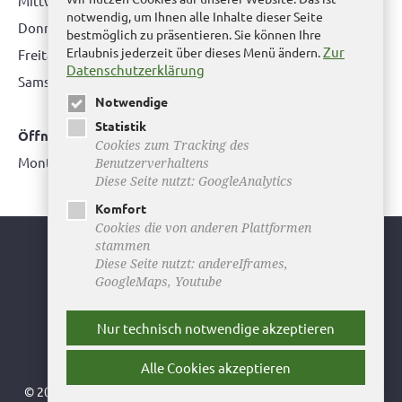
Mittwoch: nur nach Terminvereinbarung
notwendig, um Ihnen alle Inhalte dieser Seite
Donnerstag: 08.00 bis 12.00 Uhr & 14.00 Uhr bis 16.00 Uhr
bestmöglich zu präsentieren. Sie können Ihre
Zur
Erlaubnis jederzeit über dieses Menü ändern.
Freitag: nur nach Terminvereinbarung
Datenschutzerklärung
Samstag:
bitte hier klicken
Notwendige
Statistik
Öffnungszeiten Bürgerbüro Büddenstedt
Cookies zum Tracking des
Montag: 14:00 bis 16:00 Uhr
Benutzerverhaltens
Diese Seite nutzt: GoogleAnalytics
Komfort
Cookies die von anderen Plattformen
stammen
Youtube
Diese Seite nutzt: andereIframes,
GoogleMaps, Youtube
Facebook
Instagram
Nur technisch notwendige akzeptieren
Newsletter
Alle Cookies akzeptieren
© 2026 Stadt Helmstedt ǀ
Impressum
ǀ
Datenschutz
ǀ
Sitemap