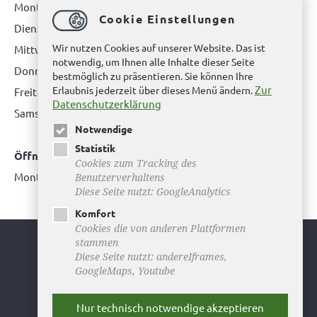
Montag: 08.00 bis 12.00 Uhr
Cookie Einstellungen
Dienstag: 08.00 bis 12.00 Uhr & 15.00 Uhr bis 17.00 Uhr
Wir nutzen Cookies auf unserer Website. Das ist
Mittwoch: nur nach Terminvereinbarung
notwendig, um Ihnen alle Inhalte dieser Seite
Donnerstag: 08.00 bis 12.00 Uhr & 14.00 Uhr bis 16.00 Uhr
bestmöglich zu präsentieren. Sie können Ihre
Zur
Erlaubnis jederzeit über dieses Menü ändern.
Freitag: nur nach Terminvereinbarung
Datenschutzerklärung
Samstag:
bitte hier klicken
Notwendige
Statistik
Öffnungszeiten Bürgerbüro Büddenstedt
Cookies zum Tracking des
Montag: 14:00 bis 16:00 Uhr
Benutzerverhaltens
Diese Seite nutzt: GoogleAnalytics
Komfort
Cookies die von anderen Plattformen
stammen
Youtube
Diese Seite nutzt: andereIframes,
GoogleMaps, Youtube
Facebook
Instagram
Nur technisch notwendige akzeptieren