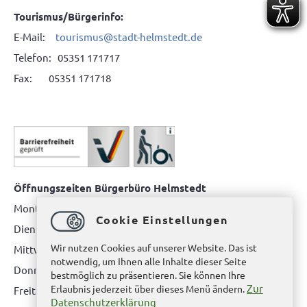
Tourismus/Bürgerinfo:
E-Mail:
tourismus@stadt-helmstedt.de
Telefon: 05351 171717
Fax: 05351 171718
Öffnungszeiten Bürgerbüro Helmstedt
Montag: 08.00 bis 12.00 Uhr
Cookie Einstellungen
Dienstag: 08.00 bis 12.00 Uhr & 15.00 Uhr bis 17.00 Uhr
Wir nutzen Cookies auf unserer Website. Das ist
Mittwoch: nur nach Terminvereinbarung
notwendig, um Ihnen alle Inhalte dieser Seite
Donnerstag: 08.00 bis 12.00 Uhr & 14.00 Uhr bis 16.00 Uhr
bestmöglich zu präsentieren. Sie können Ihre
Zur
Erlaubnis jederzeit über dieses Menü ändern.
Freitag: nur nach Terminvereinbarung
Datenschutzerklärung