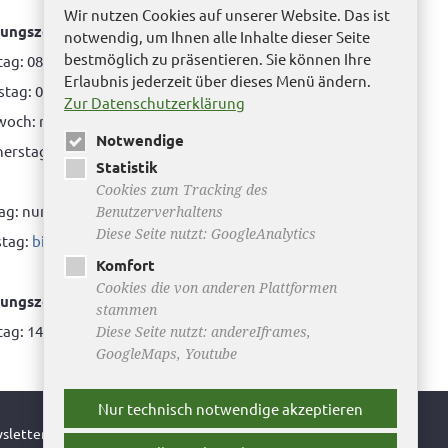
Wir nutzen Cookies auf unserer Website. Das ist
ungszeiten Bürgerbüro Helmstedt
notwendig, um Ihnen alle Inhalte dieser Seite
bestmöglich zu präsentieren. Sie können Ihre
ag: 08.00 bis 12.00 Uhr
Erlaubnis jederzeit über dieses Menü ändern.
tag: 08.00 bis 12.00 Uhr & 15.00 Uhr bis 17.00 Uhr
Zur Datenschutzerklärung
woch: nur nach Terminvereinbarung
Notwendige
rstag: 08.00 bis 12.00 Uhr & 14.00 Uhr bis 16.00
Statistik
Cookies zum Tracking des
tag: nur nach Terminvereinbarung
Benutzerverhaltens
Diese Seite nutzt: GoogleAnalytics
tag:
bitte hier klicken
Komfort
Cookies die von anderen Plattformen
ungszeiten Bürgerbüro Büddenstedt
stammen
ag: 14:00 bis 16:00 Uhr
Diese Seite nutzt: andereIframes,
GoogleMaps, Youtube
Nur technisch notwendige akzeptieren
sletter