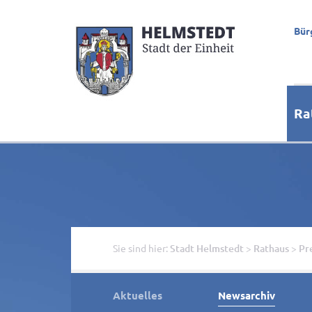
Bür
Ra
Sie sind hier:
Stadt Helmstedt
>
Rathaus
>
Pr
Aktuelles
Newsarchiv