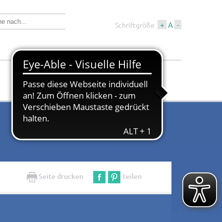
+
A
-
Schriftgröße
Wirtschaft &
Tourismus &
Bauen
Kultur
Seite drucken
teilen