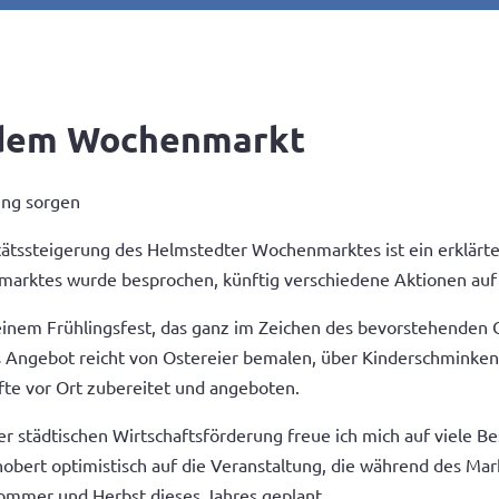
f dem Wochenmarkt
ung sorgen
tätssteigerung des Helmstedter Wochenmarktes ist ein erklärte
nmarktes wurde besprochen, künftig verschiedene Aktionen a
einem Frühlingsfest, das ganz im Zeichen des bevorstehenden O
s Angebot reicht von Ostereier bemalen, über Kinderschminken
fte vor Ort zubereitet und angeboten.
tädtischen Wirtschaftsförderung freue ich mich auf viele Be
hobert optimistisch auf die Veranstaltung, die während des Mark
 Sommer und Herbst dieses Jahres geplant.