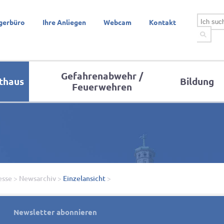
gerbüro
Ihre Anliegen
Webcam
Kontakt
Gefahrenabwehr /
thaus
Bildung
Feuerwehren
esse
>
Newsarchiv
>
Einzelansicht
>
Newsletter abonnieren