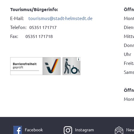
Tourismus/Bürgerinfo:
Öffn
E-Mail:
tourismus@stadt-helmstedt.de
Mont
Telefon: 05351 171717
Diens
Fax: 05351 171718
Mitt
Donne
Uhr
Frei
Sams
Öffn
Mont
Facebook
Instagram
New