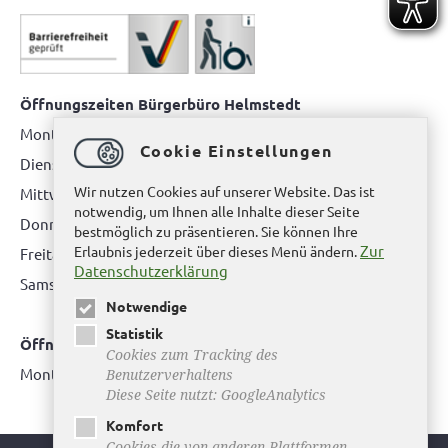
Öffnungszeiten Bürgerbüro Helmstedt
Montag: 08.00 bis 12.00 Uhr
Cookie Einstellungen
Dienstag: 08.00 bis 12.00 Uhr & 15.00 Uhr bis 17.00 Uhr
Wir nutzen Cookies auf unserer Website. Das ist
Mittwoch: nur nach Terminvereinbarung
notwendig, um Ihnen alle Inhalte dieser Seite
Donnerstag: 08.00 bis 12.00 Uhr & 14.00 Uhr bis 16.00 Uhr
bestmöglich zu präsentieren. Sie können Ihre
Zur
Erlaubnis jederzeit über dieses Menü ändern.
Freitag: nur nach Terminvereinbarung
Datenschutzerklärung
Samstag:
bitte hier klicken
Notwendige
Statistik
Öffnungszeiten Bürgerbüro Büddenstedt
Cookies zum Tracking des
Montag: 14:00 bis 16:00 Uhr
Benutzerverhaltens
Diese Seite nutzt: GoogleAnalytics
Komfort
Cookies die von anderen Plattformen