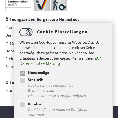
Öffnungszeiten Bürgerbüro Helmstedt
Montag: 08.00 bis 12.00 Uhr
Cookie Einstellungen
Dienstag: 08.00 bis 12.00 Uhr & 15.00 Uhr bis 17.00 Uhr
Wir nutzen Cookies auf unserer Website. Das ist
Mittwoch: nur nach Terminvereinbarung
notwendig, um Ihnen alle Inhalte dieser Seite
Donnerstag: 08.00 bis 12.00 Uhr & 14.00 Uhr bis 16.00 Uhr
bestmöglich zu präsentieren. Sie können Ihre
Zur
Erlaubnis jederzeit über dieses Menü ändern.
Freitag: nur nach Terminvereinbarung
Datenschutzerklärung
Samstag:
bitte hier klicken
Notwendige
Statistik
Öffnungszeiten Bürgerbüro Büddenstedt
Cookies zum Tracking des
Montag: 14:00 bis 16:00 Uhr
Benutzerverhaltens
Diese Seite nutzt: GoogleAnalytics
Komfort
Cookies die von anderen Plattformen
stammen