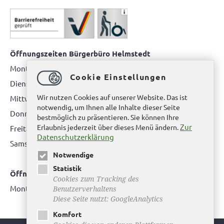
Öffnungszeiten Bürgerbüro Helmstedt
Montag: 08.00 bis 12.00 Uhr
Cookie Einstellungen
Dienstag: 08.00 bis 12.00 Uhr & 15.00 Uhr bis 17.00 Uhr
Wir nutzen Cookies auf unserer Website. Das ist
Mittwoch: nur nach Terminvereinbarung
notwendig, um Ihnen alle Inhalte dieser Seite
Donnerstag: 08.00 bis 12.00 Uhr & 14.00 Uhr bis 16.00 Uhr
bestmöglich zu präsentieren. Sie können Ihre
Zur
Erlaubnis jederzeit über dieses Menü ändern.
Freitag: nur nach Terminvereinbarung
Datenschutzerklärung
Samstag:
bitte hier klicken
Notwendige
Statistik
Öffnungszeiten Bürgerbüro Büddenstedt
Cookies zum Tracking des
Montag: 14:00 bis 16:00 Uhr
Benutzerverhaltens
Diese Seite nutzt: GoogleAnalytics
Komfort