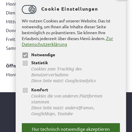
Montag: 08.00 bis 12.00 Uhr
Cookie Einstellungen
Dienstag: 08.00 bis 12.00 Uhr & 15.00 Uhr bis 17.00 Uhr
Wir nutzen Cookies auf unserer Website. Das ist
Mittwoch: nur nach Terminvereinbarung
notwendig, um Ihnen alle Inhalte dieser Seite
Donnerstag: 08.00 bis 12.00 Uhr & 14.00 Uhr bis 16.00 Uhr
bestmöglich zu präsentieren. Sie können Ihre
Zur
Erlaubnis jederzeit über dieses Menü ändern.
Freitag: nur nach Terminvereinbarung
Datenschutzerklärung
Samstag:
bitte hier klicken
Notwendige
Statistik
Öffnungszeiten Bürgerbüro Büddenstedt
Cookies zum Tracking des
Montag: 14:00 bis 16:00 Uhr
Benutzerverhaltens
Diese Seite nutzt: GoogleAnalytics
Komfort
Cookies die von anderen Plattformen
stammen
Youtube
Diese Seite nutzt: andereIframes,
GoogleMaps, Youtube
Facebook
Instagram
Nur technisch notwendige akzeptieren