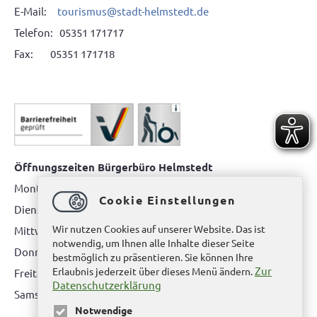
E-Mail:
tourismus@stadt-helmstedt.de
Telefon: 05351 171717
Fax: 05351 171718
Öffnungszeiten Bürgerbüro Helmstedt
Montag: 08.00 bis 12.00 Uhr
Cookie Einstellungen
Dienstag: 08.00 bis 12.00 Uhr & 15.00 Uhr bis 17.00 Uhr
Wir nutzen Cookies auf unserer Website. Das ist
Mittwoch: nur nach Terminvereinbarung
notwendig, um Ihnen alle Inhalte dieser Seite
Donnerstag: 08.00 bis 12.00 Uhr & 14.00 Uhr bis 16.00 Uhr
bestmöglich zu präsentieren. Sie können Ihre
Zur
Erlaubnis jederzeit über dieses Menü ändern.
Freitag: nur nach Terminvereinbarung
Datenschutzerklärung
Samstag:
bitte hier klicken
Notwendige