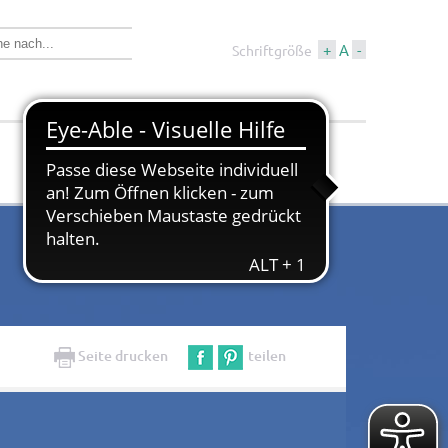
+
A
-
Schriftgröße
Wirtschaft &
Tourismus &
Bauen
Kultur
Seite drucken
teilen