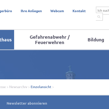
gerbüro
Ihre Anliegen
Webcam
Kontakt
Gefahrenabwehr /
thaus
Bildung
Feuerwehren
esse
>
Newsarchiv
>
Einzelansicht
>
Newsletter abonnieren