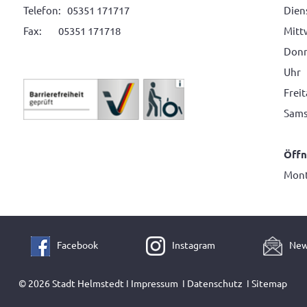
Telefon: 05351 171717
Diens
Fax: 05351 171718
Mitt
Donne
Uhr
Frei
Sams
Öffn
Mont
Facebook
Instagram
New
© 2026 Stadt Helmstedt ǀ
Impressum
ǀ
Datenschutz
ǀ
Sitemap