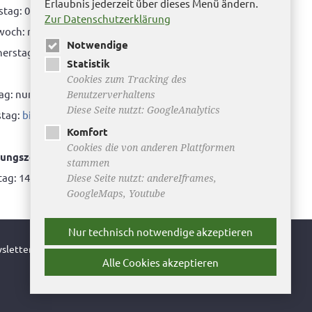
Erlaubnis jederzeit über dieses Menü ändern.
tag: 08.00 bis 12.00 Uhr & 15.00 Uhr bis 17.00 Uhr
Zur Datenschutzerklärung
woch: nur nach Terminvereinbarung
Notwendige
rstag: 08.00 bis 12.00 Uhr & 14.00 Uhr bis 16.00
Statistik
Cookies zum Tracking des
tag: nur nach Terminvereinbarung
Benutzerverhaltens
Diese Seite nutzt: GoogleAnalytics
tag:
bitte hier klicken
Komfort
Cookies die von anderen Plattformen
ungszeiten Bürgerbüro Büddenstedt
stammen
ag: 14:00 bis 16:00 Uhr
Diese Seite nutzt: andereIframes,
GoogleMaps, Youtube
Nur technisch notwendige akzeptieren
sletter
Alle Cookies akzeptieren