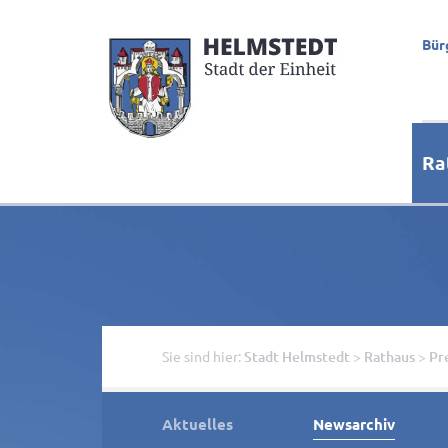
Bür
Ra
Sie sind hier:
Stadt Helmstedt
>
Rathaus
>
Pr
Aktuelles
Newsarchiv