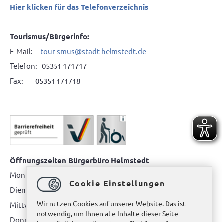
Hier klicken für das Telefonverzeichnis
Tourismus/Bürgerinfo:
E-Mail:
tourismus@stadt-helmstedt.de
Telefon: 05351 171717
Fax: 05351 171718
Öffnungszeiten Bürgerbüro Helmstedt
Montag: 08.00 bis 12.00 Uhr
Cookie Einstellungen
Dienstag: 08.00 bis 12.00 Uhr & 15.00 Uhr bis 17.00 Uhr
Wir nutzen Cookies auf unserer Website. Das ist
Mittwoch: nur nach Terminvereinbarung
notwendig, um Ihnen alle Inhalte dieser Seite
Donnerstag: 08.00 bis 12.00 Uhr & 14.00 Uhr bis 16.00 Uhr