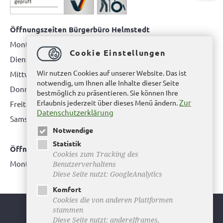
Öffnungszeiten Bürgerbüro Helmstedt
Montag: 08.00 bis 12.00 Uhr
Cookie Einstellungen
Dienstag: 08.00 bis 12.00 Uhr & 15.00 Uhr bis 17.00 Uhr
Wir nutzen Cookies auf unserer Website. Das ist
Mittwoch: nur nach Terminvereinbarung
notwendig, um Ihnen alle Inhalte dieser Seite
Donnerstag: 08.00 bis 12.00 Uhr & 14.00 Uhr bis 16.00 Uhr
bestmöglich zu präsentieren. Sie können Ihre
Zur
Erlaubnis jederzeit über dieses Menü ändern.
Freitag: nur nach Terminvereinbarung
Datenschutzerklärung
Samstag:
bitte hier klicken
Notwendige
Statistik
Öffnungszeiten Bürgerbüro Büddenstedt
Cookies zum Tracking des
Montag: 14:00 bis 16:00 Uhr
Benutzerverhaltens
Diese Seite nutzt: GoogleAnalytics
Komfort
Cookies die von anderen Plattformen
stammen
Youtube
Diese Seite nutzt: andereIframes,