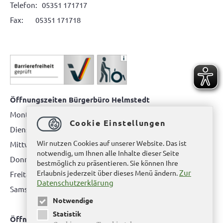
Telefon: 05351 171717
Fax: 05351 171718
Öffnungszeiten Bürgerbüro Helmstedt
Montag: 08.00 bis 12.00 Uhr
Cookie Einstellungen
Dienstag: 08.00 bis 12.00 Uhr & 15.00 Uhr bis 17.00 Uhr
Wir nutzen Cookies auf unserer Website. Das ist
Mittwoch: nur nach Terminvereinbarung
notwendig, um Ihnen alle Inhalte dieser Seite
Donnerstag: 08.00 bis 12.00 Uhr & 14.00 Uhr bis 16.00 Uhr
bestmöglich zu präsentieren. Sie können Ihre
Zur
Erlaubnis jederzeit über dieses Menü ändern.
Freitag: nur nach Terminvereinbarung
Datenschutzerklärung
Samstag:
bitte hier klicken
Notwendige
Statistik
Öffnungszeiten Bürgerbüro Büddenstedt