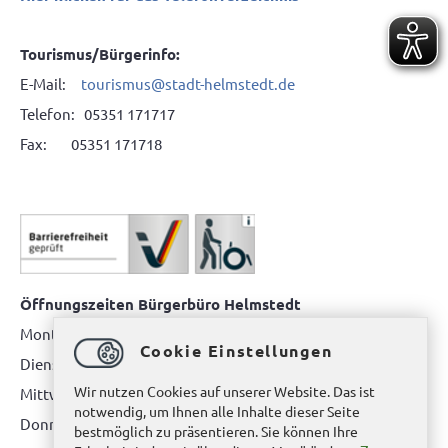
Tourismus/Bürgerinfo:
E-Mail:
tourismus@stadt-helmstedt.de
Telefon: 05351 171717
Fax: 05351 171718
Öffnungszeiten Bürgerbüro Helmstedt
Montag: 08.00 bis 12.00 Uhr
Cookie Einstellungen
Dienstag: 08.00 bis 12.00 Uhr & 15.00 Uhr bis 17.00 Uhr
Wir nutzen Cookies auf unserer Website. Das ist
Mittwoch: nur nach Terminvereinbarung
notwendig, um Ihnen alle Inhalte dieser Seite
Donnerstag: 08.00 bis 12.00 Uhr & 14.00 Uhr bis 16.00 Uhr
bestmöglich zu präsentieren. Sie können Ihre