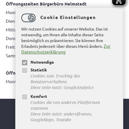
Öffnungszeiten Bürgerbüro Helmstedt
Montag: 08.00 bis 12.00 Uhr
Cookie Einstellungen
Dienstag: 08.00 bis 12.00 Uhr & 15.00 Uhr bis 17.00 Uhr
Wir nutzen Cookies auf unserer Website. Das ist
Mittwoch: nur nach Terminvereinbarung
notwendig, um Ihnen alle Inhalte dieser Seite
Donnerstag: 08.00 bis 12.00 Uhr & 14.00 Uhr bis 16.00 Uhr
bestmöglich zu präsentieren. Sie können Ihre
Zur
Erlaubnis jederzeit über dieses Menü ändern.
Freitag: nur nach Terminvereinbarung
Datenschutzerklärung
Samstag:
bitte hier klicken
Notwendige
Statistik
Öffnungszeiten Bürgerbüro Büddenstedt
Cookies zum Tracking des
Montag: 14:00 bis 16:00 Uhr
Benutzerverhaltens
Diese Seite nutzt: GoogleAnalytics
Komfort
Cookies die von anderen Plattformen
stammen
Youtube
Diese Seite nutzt: andereIframes,
GoogleMaps, Youtube
Facebook