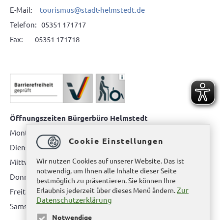
E-Mail:
tourismus@stadt-helmstedt.de
Telefon: 05351 171717
Fax: 05351 171718
Öffnungszeiten Bürgerbüro Helmstedt
Montag: 08.00 bis 12.00 Uhr
Cookie Einstellungen
Dienstag: 08.00 bis 12.00 Uhr & 15.00 Uhr bis 17.00 Uhr
Wir nutzen Cookies auf unserer Website. Das ist
Mittwoch: nur nach Terminvereinbarung
notwendig, um Ihnen alle Inhalte dieser Seite
Donnerstag: 08.00 bis 12.00 Uhr & 14.00 Uhr bis 16.00 Uhr
bestmöglich zu präsentieren. Sie können Ihre
Zur
Erlaubnis jederzeit über dieses Menü ändern.
Freitag: nur nach Terminvereinbarung
Datenschutzerklärung
Samstag:
bitte hier klicken
Notwendige