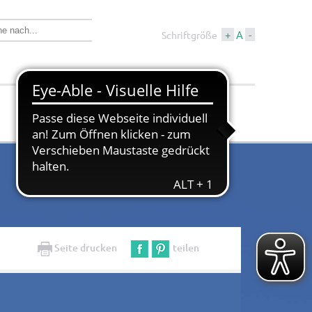
+
A
-
Schriftgröße
Wirtschaft &
Tourismus &
Bauen
Kultur
Seite drucken
teilen