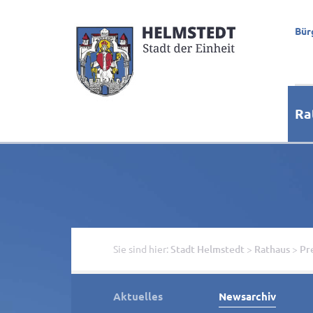
Bür
Ra
Sie sind hier:
Stadt Helmstedt
>
Rathaus
>
Pr
Aktuelles
Newsarchiv