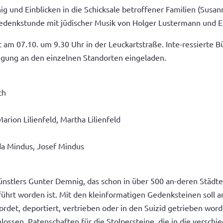
 und Einblicken in die Schicksale betroffener Familien (Susa
Gedenkstunde mit jüdischer Musik von Holger Lustermann und
 am 07.10. um 9.30 Uhr in der Leuckartstraße. Inte-ressierte B
legung an den einzelnen Standorten eingeladen.
ch
Marion Lilienfeld, Martha Lilienfeld
ieda Mindus, Josef Mindus
 Künstlers Gunter Demnig, das schon in über 500 an-deren Städ
hrt worden ist. Mit den kleinformatigen Gedenksteinen soll an
rdet, deportiert, vertrieben oder in den Suizid getrieben word
hlossen, Patenschaften für die Stolpersteine, die in die vers