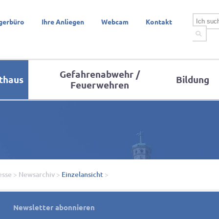
gerbüro
Ihre Anliegen
Webcam
Kontakt
Gefahrenabwehr /
thaus
Bildung
Feuerwehren
esse
>
Newsarchiv
>
Einzelansicht
>
Newsletter abonnieren