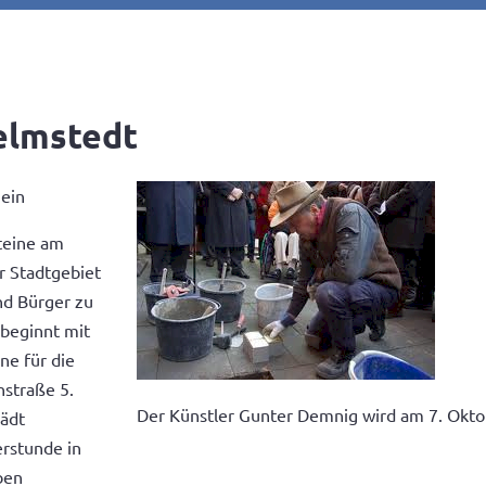
elmstedt
 ein
teine am
r Stadtgebiet
nd Bürger zu
beginnt mit
ne für die
nstraße 5.
Der Künstler Gunter Demnig wird am 7. Okto
lädt
erstunde in
ben