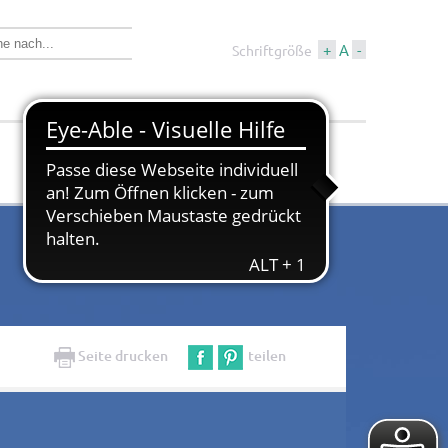
+
A
-
Schriftgröße
Wirtschaft &
Tourismus &
Bauen
Kultur
Seite drucken
teilen