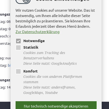
Wir nutzen Cookies auf unserer Website. Das ist
ungszeiten Bürgerbüro Helmstedt
notwendig, um Ihnen alle Inhalte dieser Seite
bestmöglich zu präsentieren. Sie können Ihre
ag: 08.00 bis 12.00 Uhr
Erlaubnis jederzeit über dieses Menü ändern.
tag: 08.00 bis 12.00 Uhr & 15.00 Uhr bis 17.00 Uhr
Zur Datenschutzerklärung
woch: nur nach Terminvereinbarung
Notwendige
rstag: 08.00 bis 12.00 Uhr & 14.00 Uhr bis 16.00
Statistik
Cookies zum Tracking des
tag: nur nach Terminvereinbarung
Benutzerverhaltens
Diese Seite nutzt: GoogleAnalytics
tag:
bitte hier klicken
Komfort
Cookies die von anderen Plattformen
ungszeiten Bürgerbüro Büddenstedt
stammen
ag: 14:00 bis 16:00 Uhr
Diese Seite nutzt: andereIframes,
GoogleMaps, Youtube
Nur technisch notwendige akzeptieren