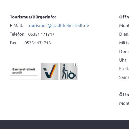
Tourismus/Bürgerinfo:
Öffn
E-Mail:
tourismus@stadt-helmstedt.de
Mont
Telefon: 05351 171717
Diens
Fax: 05351 171718
Mitt
Donne
Uhr
Frei
Sams
Öffn
Mont