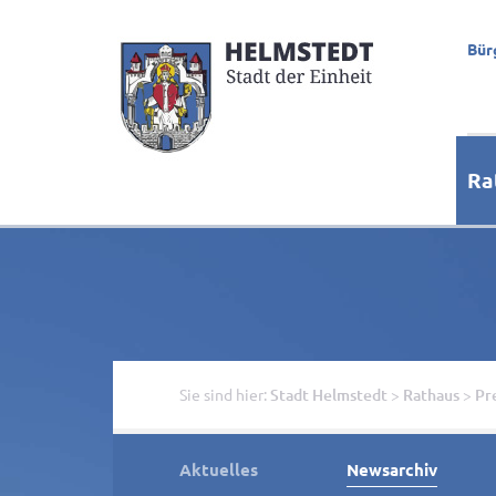
Bür
Ra
Sie sind hier:
Stadt Helmstedt
>
Rathaus
>
Pr
Aktuelles
Newsarchiv