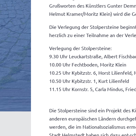
Grußworten des Künstlers Gunter Demnig
Helmut Kramer/Moritz Klein) wird die 
Die Verlegung der Stolpersteine beginnt
herzlich zu einer Teilnahme an der Ver
Verlegung der Stolpersteine:
9.30 Uhr Leuckartstraße, Albert Fischba
10.00 Uhr Fechtboden, Moritz Klein
10.25 Uhr Kybitzstr. 6, Horst Lilienfeld, 
10.50 Uhr Kybitzstr. 1, Kurt Lilienfeld
11.15 Uhr Kornstr. 5, Carla Mindus, Fr
Die Stolpersteine sind ein Projekt des
anderen europäischen Ländern durchgefü
werden, die im Nationalsozialismus ermo
Stadt Helmstedt haben sich dazu ent-sc