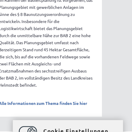
Im Rahmen der Bauleitplanung ist vorgesehen, das
Planungsgebiet mit gewerblichen Anlagen im
Sinne des § 8 Baunutzungsverordnung zu
entwickeln. Insbesondere für die
Logistikwirtschaft bietet das Planungsgebiet
durch die unmittelbare Nähe zur BAB 2 eine hohe
Qualität. Das Planungsgebiet umfasst nach
derzeitigem Stand rund 45 Hektar Gesamtfläche,
die sich, bis auf die vorhandenen Feldwege sowie
zwei Flächen mit Ausgleichs- und
Ersatzmaßnahmen des sechsstreifigen Ausbaus
der BAB 2, im vollständigen Besitz des Landkreises
Helmstedt befindet.
Alle Informationen zum Thema finden Sie hier
Cookie Einstellungen