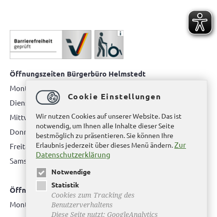
Öffnungszeiten Bürgerbüro Helmstedt
Montag: 08.00 bis 12.00 Uhr
Cookie Einstellungen
Dienstag: 08.00 bis 12.00 Uhr & 15.00 Uhr bis 17.00 Uhr
Wir nutzen Cookies auf unserer Website. Das ist
Mittwoch: nur nach Terminvereinbarung
notwendig, um Ihnen alle Inhalte dieser Seite
Donnerstag: 08.00 bis 12.00 Uhr & 14.00 Uhr bis 16.00 Uhr
bestmöglich zu präsentieren. Sie können Ihre
Zur
Erlaubnis jederzeit über dieses Menü ändern.
Freitag: nur nach Terminvereinbarung
Datenschutzerklärung
Samstag:
bitte hier klicken
Notwendige
Statistik
Öffnungszeiten Bürgerbüro Büddenstedt
Cookies zum Tracking des
Montag: 14:00 bis 16:00 Uhr
Benutzerverhaltens
Diese Seite nutzt: GoogleAnalytics