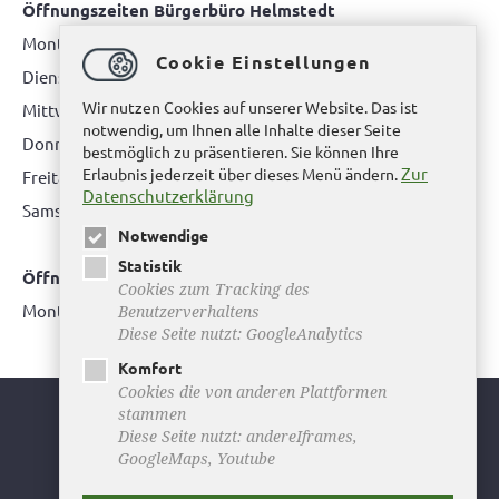
Öffnungszeiten Bürgerbüro Helmstedt
Montag: 08.00 bis 12.00 Uhr
Cookie Einstellungen
Dienstag: 08.00 bis 12.00 Uhr & 15.00 Uhr bis 17.00 Uhr
Wir nutzen Cookies auf unserer Website. Das ist
Mittwoch: nur nach Terminvereinbarung
notwendig, um Ihnen alle Inhalte dieser Seite
Donnerstag: 08.00 bis 12.00 Uhr & 14.00 Uhr bis 16.00 Uhr
bestmöglich zu präsentieren. Sie können Ihre
Zur
Erlaubnis jederzeit über dieses Menü ändern.
Freitag: nur nach Terminvereinbarung
Datenschutzerklärung
Samstag:
bitte hier klicken
Notwendige
Statistik
Öffnungszeiten Bürgerbüro Büddenstedt
Cookies zum Tracking des
Montag: 14:00 bis 16:00 Uhr
Benutzerverhaltens
Diese Seite nutzt: GoogleAnalytics
Komfort
Cookies die von anderen Plattformen
stammen
Youtube
Diese Seite nutzt: andereIframes,
GoogleMaps, Youtube
Facebook