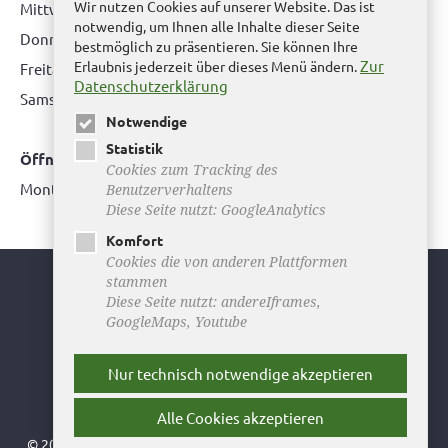
Wir nutzen Cookies auf unserer Website. Das ist
Mittwoch: nur nach Terminvereinbarung
notwendig, um Ihnen alle Inhalte dieser Seite
Donnerstag: 08.00 bis 12.00 Uhr & 14.00 Uhr bis 16.00 Uhr
bestmöglich zu präsentieren. Sie können Ihre
Zur
Erlaubnis jederzeit über dieses Menü ändern.
Freitag: nur nach Terminvereinbarung
Datenschutzerklärung
Samstag:
bitte hier klicken
Notwendige
Statistik
Öffnungszeiten Bürgerbüro Büddenstedt
Cookies zum Tracking des
Montag: 14:00 bis 16:00 Uhr
Benutzerverhaltens
Diese Seite nutzt: GoogleAnalytics
Komfort
Cookies die von anderen Plattformen
stammen
Youtube
Diese Seite nutzt: andereIframes,
GoogleMaps, Youtube
Facebook
Instagram
Nur technisch notwendige akzeptieren
Newsletter
Alle Cookies akzeptieren
© 2026 Stadt Helmstedt ǀ
Impressum
ǀ
Datenschutz
ǀ
Sitemap