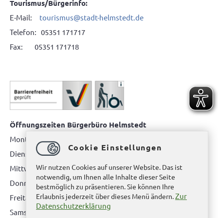
Tourismus/Bürgerinfo:
E-Mail:
tourismus@stadt-helmstedt.de
Telefon: 05351 171717
Fax: 05351 171718
Öffnungszeiten Bürgerbüro Helmstedt
Montag: 08.00 bis 12.00 Uhr
Cookie Einstellungen
Dienstag: 08.00 bis 12.00 Uhr & 15.00 Uhr bis 17.00 Uhr
Wir nutzen Cookies auf unserer Website. Das ist
Mittwoch: nur nach Terminvereinbarung
notwendig, um Ihnen alle Inhalte dieser Seite
Donnerstag: 08.00 bis 12.00 Uhr & 14.00 Uhr bis 16.00 Uhr
bestmöglich zu präsentieren. Sie können Ihre
Zur
Erlaubnis jederzeit über dieses Menü ändern.
Freitag: nur nach Terminvereinbarung
Datenschutzerklärung
Samstag:
bitte hier klicken