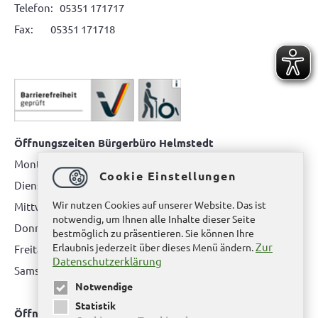
Telefon: 05351 171717
Fax: 05351 171718
Öffnungszeiten Bürgerbüro Helmstedt
Montag: 08.00 bis 12.00 Uhr
Cookie Einstellungen
Dienstag: 08.00 bis 12.00 Uhr & 15.00 Uhr bis 17.00 Uhr
Wir nutzen Cookies auf unserer Website. Das ist
Mittwoch: nur nach Terminvereinbarung
notwendig, um Ihnen alle Inhalte dieser Seite
Donnerstag: 08.00 bis 12.00 Uhr & 14.00 Uhr bis 16.00 Uhr
bestmöglich zu präsentieren. Sie können Ihre
Zur
Erlaubnis jederzeit über dieses Menü ändern.
Freitag: nur nach Terminvereinbarung
Datenschutzerklärung
Samstag:
bitte hier klicken
Notwendige
Statistik
Öffnungszeiten Bürgerbüro Büddenstedt