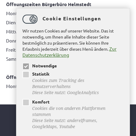
Öffnungszeiten Bürgerbüro Helmstedt
Montag: 08.00 bis 12.00 Uhr
Cookie Einstellungen
Dienstag: 08.00 bis 12.00 Uhr & 15.00 Uhr bis 17.00 Uhr
Wir nutzen Cookies auf unserer Website. Das ist
Mittwoch: nur nach Terminvereinbarung
notwendig, um Ihnen alle Inhalte dieser Seite
Donnerstag: 08.00 bis 12.00 Uhr & 14.00 Uhr bis 16.00 Uhr
bestmöglich zu präsentieren. Sie können Ihre
Zur
Erlaubnis jederzeit über dieses Menü ändern.
Freitag: nur nach Terminvereinbarung
Datenschutzerklärung
Samstag:
bitte hier klicken
Notwendige
Statistik
Öffnungszeiten Bürgerbüro Büddenstedt
Cookies zum Tracking des
Montag: 14:00 bis 16:00 Uhr
Benutzerverhaltens
Diese Seite nutzt: GoogleAnalytics
Komfort
Cookies die von anderen Plattformen
stammen
Youtube
Diese Seite nutzt: andereIframes,
GoogleMaps, Youtube
Facebook