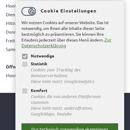
Montag: 08.00 bis 12.00 Uhr
Cookie Einstellungen
Dienstag: 08.00 bis 12.00 Uhr & 15.00 Uhr bis 17.00 Uhr
Wir nutzen Cookies auf unserer Website. Das ist
Mittwoch: nur nach Terminvereinbarung
notwendig, um Ihnen alle Inhalte dieser Seite
Donnerstag: 08.00 bis 12.00 Uhr & 14.00 Uhr bis 16.00 Uhr
bestmöglich zu präsentieren. Sie können Ihre
Zur
Erlaubnis jederzeit über dieses Menü ändern.
Freitag: nur nach Terminvereinbarung
Datenschutzerklärung
Samstag:
bitte hier klicken
Notwendige
Statistik
Öffnungszeiten Bürgerbüro Büddenstedt
Cookies zum Tracking des
Montag: 14:00 bis 16:00 Uhr
Benutzerverhaltens
Diese Seite nutzt: GoogleAnalytics
Komfort
Cookies die von anderen Plattformen
stammen
Youtube
Diese Seite nutzt: andereIframes,
GoogleMaps, Youtube
Facebook
Instagram
Nur technisch notwendige akzeptieren