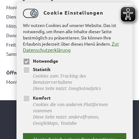
Montag: 08.00 bis 12.00 Uhr
Cookie Einstellungen
Dienstag: 08.00 bis 12.00 Uhr & 15.00 Uhr bis 17.00 Uhr
Wir nutzen Cookies auf unserer Website. Das ist
Mittwoch: nur nach Terminvereinbarung
notwendig, um Ihnen alle Inhalte dieser Seite
Donnerstag: 08.00 bis 12.00 Uhr & 14.00 Uhr bis 16.00 Uhr
bestmöglich zu präsentieren. Sie können Ihre
Zur
Erlaubnis jederzeit über dieses Menü ändern.
Freitag: nur nach Terminvereinbarung
Datenschutzerklärung
Samstag:
bitte hier klicken
Notwendige
Statistik
Öffnungszeiten Bürgerbüro Büddenstedt
Cookies zum Tracking des
Montag: 14:00 bis 16:00 Uhr
Benutzerverhaltens
Diese Seite nutzt: GoogleAnalytics
Komfort
Cookies die von anderen Plattformen
stammen
Youtube
Diese Seite nutzt: andereIframes,
GoogleMaps, Youtube
Facebook
Instagram